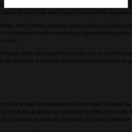
des arômes de fruits rouges et noirs, des notes épicées e
anins fermes mais bien intégrés, une acidité équilibrée 
emblage avec d’autres cépages dans la région du Douro po
t cultivé dans d’autres régions portugaises telles que le 
es vins.
rincipal utilisé dans la production de vins renommés tel
ge de qualité lui a valu une reconnaissance mondiale et e
nel du Portugal, principalement cultivé dans la région de 
é à la forme des grappes qui rappellent la patte d’un chien
orto, sa présence dans les vignobles du Douro a diminué 
n à la complexité et à la structure des vins de Porto, n