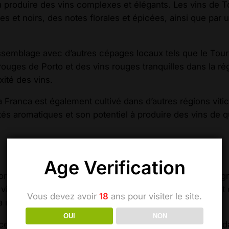
à produire des vins complexes et élégants. Les vins de 
s et noirs, des notes florales et épicées, ainsi que par 
ssemblage avec d’autres cépages locaux tels que le Touri
rouges de Porto et des vins rouges tranquilles dans la rég
xité des vins.
a Franca est également cultivé dans d’autres régions vitic
ités aromatiques et son potentiel à produire des vins de qu
Age Verification
nom de Aragonês au Portugal et de Tempranillo en Espagn
viticoles, en particulier dans la péninsule ibérique. Il es
Vous devez avoir
18
ans pour visiter le site.
la région de la vallée du Douro.
OUI
NON
 et sa capacité à produire des vins rouges de qualité da