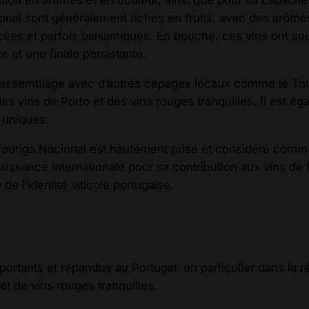
ion en arômes et en couleur, ainsi que pour sa capacité
nal sont généralement riches en fruits, avec des arômes d
icées et parfois balsamiques. En bouche, ces vins ont so
e et une finale persistante.
n assemblage avec d’autres cépages locaux comme le Touri
des vins de Porto et des vins rouges tranquilles. Il est 
 uniques.
e Touriga Nacional est hautement prisé et considéré com
ssance internationale pour sa contribution aux vins de Por
 l’identité viticole portugaise.
rtants et répandus au Portugal, en particulier dans la ré
et de vins rouges tranquilles.