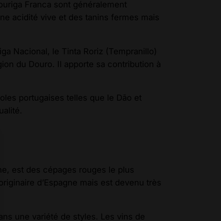
Touriga Franca sont généralement
une acidité vive et des tanins fermes mais
ga Nacional, le Tinta Roriz (Tempranillo)
ion du Douro. Il apporte sa contribution à
oles portugaises telles que le Dão et
alité.
e, est des cépages rouges le plus
t originaire d’Espagne mais est devenu très
ns une variété de styles. Les vins de