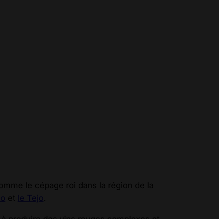
omme le cépage roi dans la région de la
ão
et
le Tejo
.