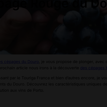
page Rouge du Do
es cépages du Douro
, je vous propose de plonger, avec
prochain article nous irons à la découverte
des cépages 
ssant par le Touriga Franca et bien d’autres encore, je v
ants du Douro. Découvrez les caractéristiques uniques 
bution aux vins de Porto.