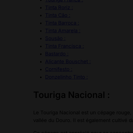
Tinta Roriz :
Tinta Cão :
Tinta Barroca :
Tinta Amarela :
Sousão :
Tinta Francisca :
Bastardo :
Alicante Bouschet :
Cornifesto :
Donzelinho Tinto :
Touriga Nacional :
Le Touriga Nacional est un cépage rouge, 
vallée du Douro. Il est également cultivé d