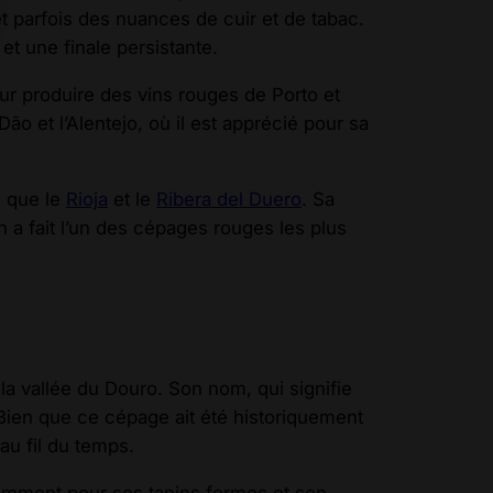
t parfois des nuances de cuir et de tabac.
et une finale persistante.
ur produire des vins rouges de Porto et
Dão et l’Alentejo, où il est apprécié pour sa
s que le
Rioja
et le
Ribera del Duero
. Sa
n a fait l’un des cépages rouges les plus
la vallée du Douro. Son nom, qui signifie
. Bien que ce cépage ait été historiquement
au fil du temps.
otamment pour ses tanins fermes et son