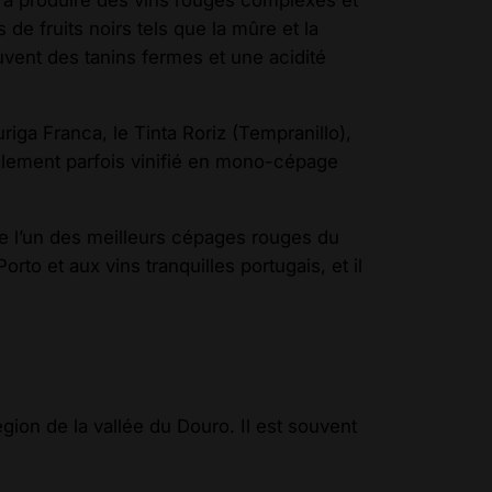
 à produire des vins rouges complexes et
e fruits noirs tels que la mûre et la
uvent des tanins fermes et une acidité
ga Franca, le Tinta Roriz (Tempranillo),
également parfois vinifié en mono-cépage
me l’un des meilleurs cépages rouges du
to et aux vins tranquilles portugais, et il
gion de la vallée du Douro. Il est souvent