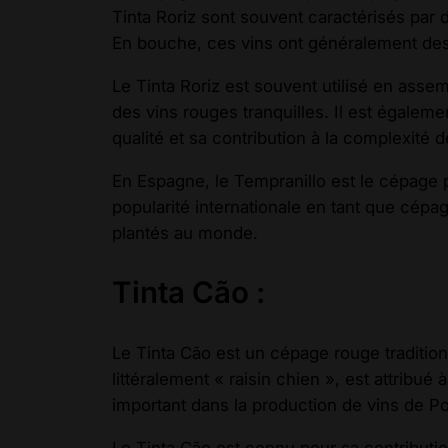
Tinta Roriz sont souvent caractérisés par 
En bouche, ces vins ont généralement des t
Le Tinta Roriz est souvent utilisé en ass
des vins rouges tranquilles. Il est égalemen
qualité et sa contribution à la complexité d
En Espagne, le Tempranillo est le cépage p
popularité internationale en tant que cépa
plantés au monde.
Tinta Cão :
Le Tinta Cão est un cépage rouge tradition
littéralement « raisin chien », est attribu
important dans la production de vins de P
Le Tinta Cão est connu pour sa contributio