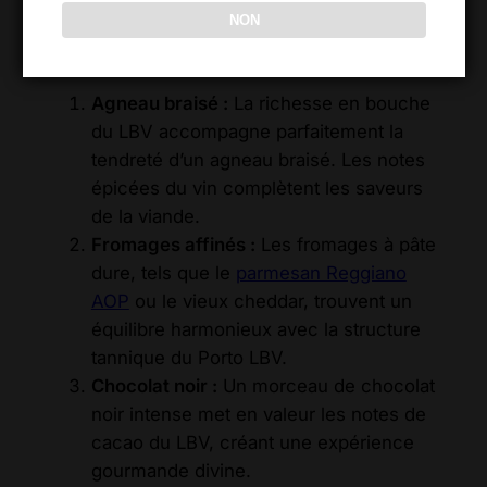
expérience culinaire raffinée. Voici quelques
NON
suggestions d’accords
pour sublimer cette
alliance d’élégance et de puissance :
Agneau braisé :
La richesse en bouche
du LBV accompagne parfaitement la
tendreté d’un agneau braisé. Les notes
épicées du vin complètent les saveurs
de la viande.
Fromages affinés :
Les fromages à pâte
dure, tels que le
parmesan Reggiano
AOP
ou le vieux cheddar, trouvent un
équilibre harmonieux avec la structure
tannique du Porto LBV.
Chocolat noir :
Un morceau de chocolat
noir intense met en valeur les notes de
cacao du LBV, créant une expérience
gourmande divine.