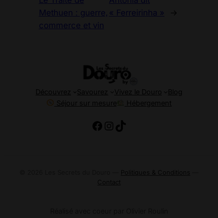
Le Traité de
Antónia dit
Methuen : guerre,
« Ferreirinha »
→
commerce et vin
Découvrez
Savourez
Vivez le Douro
Blog
Séjour sur mesure
Hébergement
https://www.facebook
Instagram
TikTok
© 2026 Les Secrets du Douro —
Politiques & Conditions
—
Contact
Réalisé avec coeur par Olivier Roulin