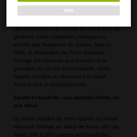
l’excellence
NON
Les producteurs de Quinta do Noval sont les
gardiens d’une réputation prestigieuse,
animés par l’exigence de qualité. Depuis
1994, la déclaration du Porto Nacional
Vintage est réservée aux années où la
grandeur du vin est incontestable. Cette
rigueur confère au Nacional son statut
d’icône rare et exceptionnelle.
Rareté en bouteille : une quantité infime, un
prix élevé
La rareté confère au Porto Quinta do Noval
Nacional Vintage un statut de trésor viticole.
Seuls 200 à 250 caisses sont produites