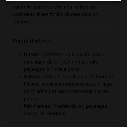
naturelle entre les champs fertiles en
contrebas et les forêts situées plus en
hauteur.
Points d’intérêt
Nature
: Vasières de la rivière Sordo,
mosaïque de végétation naturelle,
paysages à Portela do Ar
Culture
: Chapelle de Nossa Senhora de
Fátima, escaliers monumentaux, village
de Vilarinho et ses ornementations en
pierre
Panoramas
: Portela do Ar, paysages
autour de Gontães